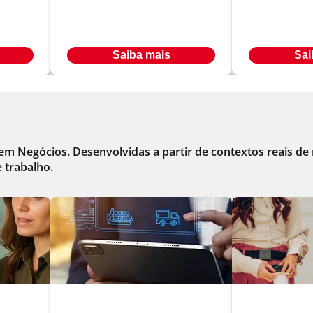
Em até
Em até
R$ 503,00
R$ 566
24
x
24
x
Ou à vista por R$ 8.486,00
Ou à vista por R
Saiba mais
Sai
m Negócios. Desenvolvidas a partir de contextos reais de
 trabalho.