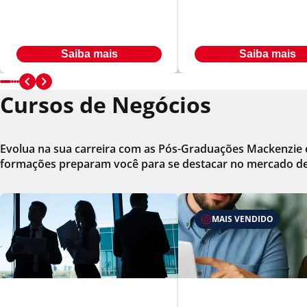
Em até
Em até
R$ 566,00
R$ 566,00
24
x
24
x
Ou à vista por R$ 9.547,00
Ou à vista por R$ 9.547,00
Saiba mais
Saiba mais
Cursos de Negócios
Evolua na sua carreira com as Pós-Graduações Mackenzie e
formações preparam você para se destacar no mercado de
MAIS VENDIDO