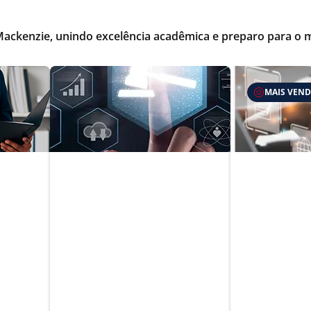
Mackenzie, unindo excelência acadêmica e preparo para o 
MAIS VEN
ivo e
Inteligência Artificial
Tributaç
para Advogados
Tributári