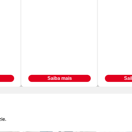
Gestão de Logística e
Empreen
ica
Supply Chain
e Criação
Management
Negócios
Em até
Em até
R$ 566,00
R$ 566
24
x
24
x
Ou à vista por R$ 9.547,20
Ou à vista por R
Saiba mais
Sai
ie.