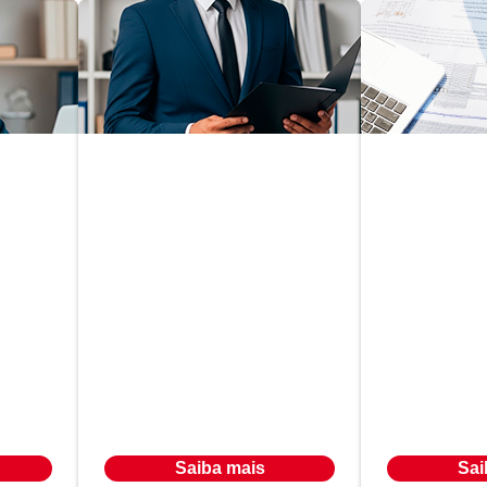
Direito Corporativo e
Estratégia
Planejam
Empresarial
Gestão d
Em até
Em até
R$ 566,00
R$ 566
24
x
24
x
Ou à vista por R$ 9.547,00
Ou à vista por R
Saiba mais
Sai