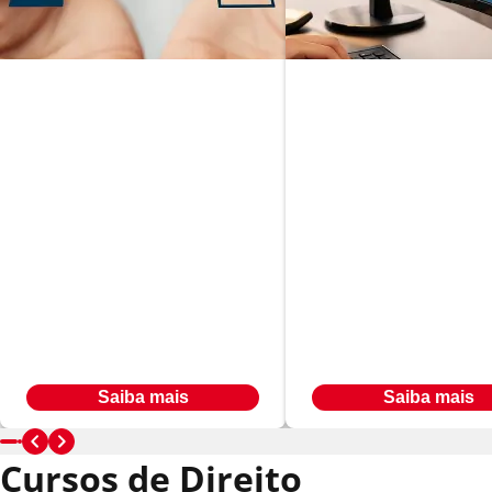
Neurociência e
Psicologia Aplicada
Gestão de Proje
Em até
Em até
R$ 493,00
R$ 566,00
24
x
24
x
Ou à vista por R$ 7.904,00
Ou à vista por R$ 9.069,84
Saiba mais
Saiba mais
Cursos de Direito