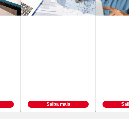
Planejamento e
Gestão E
tos
Gestão de Obras
de Negóc
Em até
Em até
R$ 566,00
R$ 566
24
x
24
x
Ou à vista por R$ 9.547,00
Ou à vista por R
Saiba mais
Sai