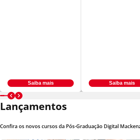
Relações Públicas e
Gestão Estratég
Imagem Corporativa
de Negócios
Em até
Em até
R$ 566,00
R$ 566,00
24
x
24
x
Ou à vista por R$ 9.547,00
Ou à vista por R$ 9.069,84
Saiba mais
Saiba mais
Lançamentos
Confira os novos cursos da Pós-Graduação Digital Mackenz