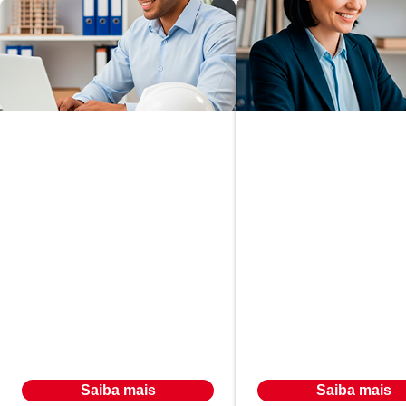
Gerenciamento
Tecnológico de
Planejamento
Projetos na
Patrimonial e
Construção Civil
Sucessório
Em até
Em até
R$ 566,00
R$ 566,00
24
x
24
x
Ou à vista por R$ 9.547,00
Ou à vista por R$ 9.547,00
Saiba mais
Saiba mais