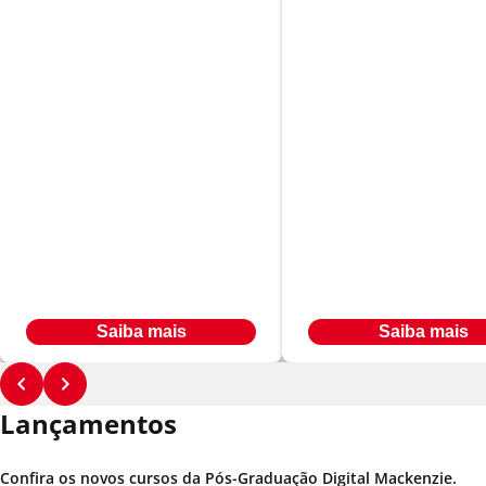
Relações Públicas e
Gestão Estratég
Imagem Corporativa
de Negócios
Em até
Em até
R$ 566,00
R$ 566,00
24
x
24
x
Ou à vista por R$ 9.547,00
Ou à vista por R$ 9.069,84
Saiba mais
Saiba mais
Lançamentos
Confira os novos cursos da Pós-Graduação Digital Mackenzie.