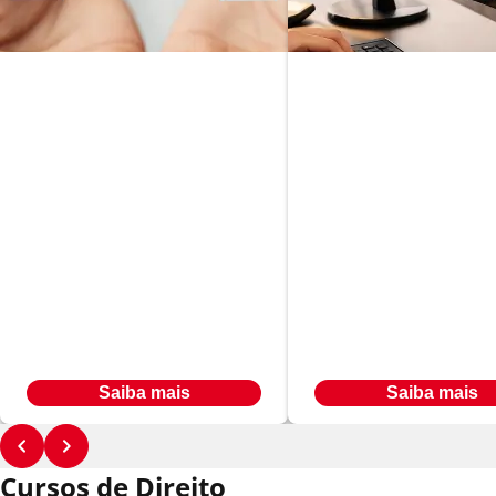
Neurociência e
Psicologia Aplicada
Gestão de Proje
Em até
Em até
R$ 493,00
R$ 566,00
24
x
24
x
Ou à vista por R$ 7.904,00
Ou à vista por R$ 9.069,84
Saiba mais
Saiba mais
Cursos de Direito