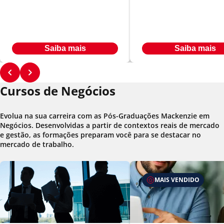
Sucessório
Empresarial
Em até
Em até
R$ 566,00
R$ 566,00
24
x
24
x
Ou à vista por R$ 9.547,00
Ou à vista por R$ 9.547,00
Saiba mais
Saiba mais
Cursos de Negócios
Evolua na sua carreira com as Pós-Graduações Mackenzie em
Negócios. Desenvolvidas a partir de contextos reais de mercado
e gestão, as formações preparam você para se destacar no
mercado de trabalho.
MAIS VENDIDO