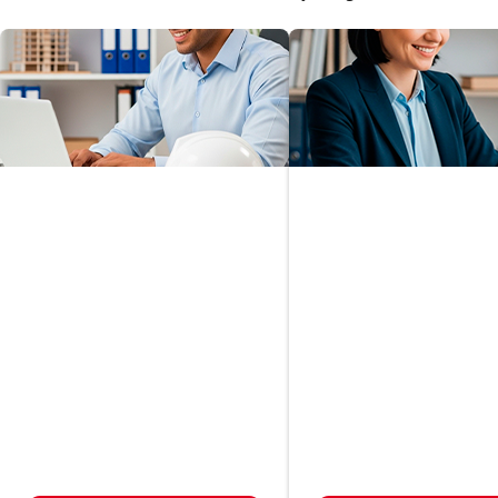
Gerenciamento
Tecnológico de
Planejamento
Projetos na
Patrimonial e
Construção Civil
Sucessório
Em até
Em até
R$ 566,00
R$ 566,00
24
x
24
x
Ou à vista por R$ 9.547,00
Ou à vista por R$ 9.547,00