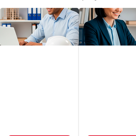
Gerenciamento
Tecnológico de
Planejamento
Projetos na
Patrimonial e
Construção Civil
Sucessório
Em até
Em até
R$ 566,00
R$ 566,00
24
x
24
x
Desconto de até 33% à vista
Desconto de até 33% à vista