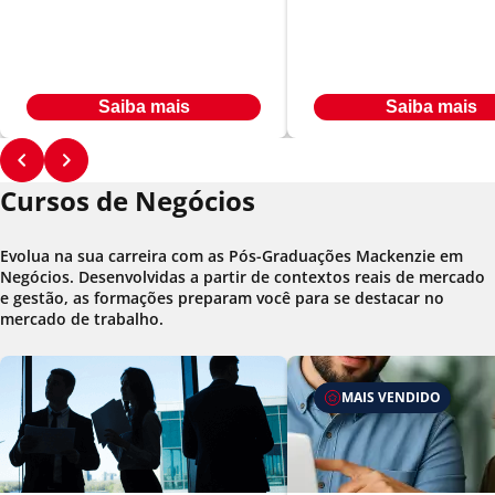
Sucessório
Empresarial
Em até
Em até
R$ 566,00
R$ 566,00
24
x
24
x
Desconto de até 33% à vista
Desconto de até 33% à vista
Saiba mais
Saiba mais
Cursos de Negócios
Evolua na sua carreira com as Pós-Graduações Mackenzie em
Negócios. Desenvolvidas a partir de contextos reais de mercado
e gestão, as formações preparam você para se destacar no
mercado de trabalho.
MAIS VENDIDO