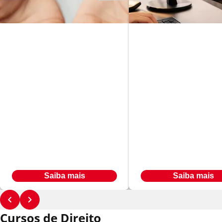
Neurociência e
Psicologia Aplicada
Gestão de Proje
Em até
Em até
R$ 493,00
R$ 566,00
24
x
24
x
Desconto de até 33% à vista
Desconto de até 33% à vista
Saiba mais
Saiba mais
Cursos de Direito