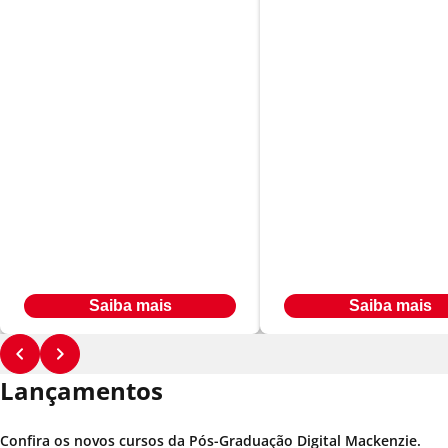
Relações Públicas e
Gestão Estratég
Imagem Corporativa
de Negócios
Em até
Em até
R$ 566,00
R$ 566,00
24
x
24
x
Desconto de até 33% à vista
Desconto de até 33% à vista
Saiba mais
Saiba mais
Lançamentos
Confira os novos cursos da Pós-Graduação Digital Mackenzie.